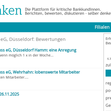
Filialen
 eG, Düsseldorf
: Bewertungen
Erh
Be
uss eG, Düsseldorf Hamm: eine Anregung
enn möglich 1 x in der Woche...
6.
zu
ss eG, Wehrhahn: lobenswerte Mitarbeiter
en Mitarbeiter....
re
po
26.11.2025
pr
Ge