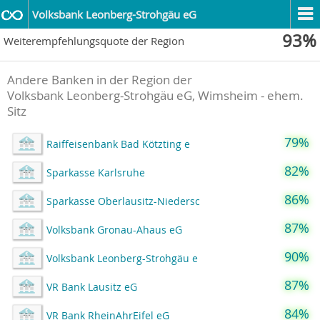
Volksbank Leonberg-Strohgäu eG
93%
Weiterempfehlungsquote der Region
Andere Banken in der Region der
Volksbank Leonberg-Strohgäu eG, Wimsheim - ehem.
Sitz
79%
Raiffeisenbank Bad Kötzting e
82%
Sparkasse Karlsruhe
86%
Sparkasse Oberlausitz-Niedersc
87%
Volksbank Gronau-Ahaus eG
90%
Volksbank Leonberg-Strohgäu e
87%
VR Bank Lausitz eG
84%
VR Bank RheinAhrEifel eG