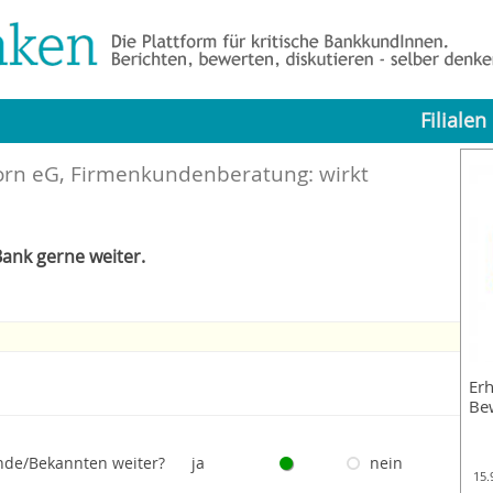
Filialen
orn eG, Firmenkundenberatung: wirkt
ank gerne weiter.
Erh
Be
nde/Bekannten weiter?
ja
nein
15.