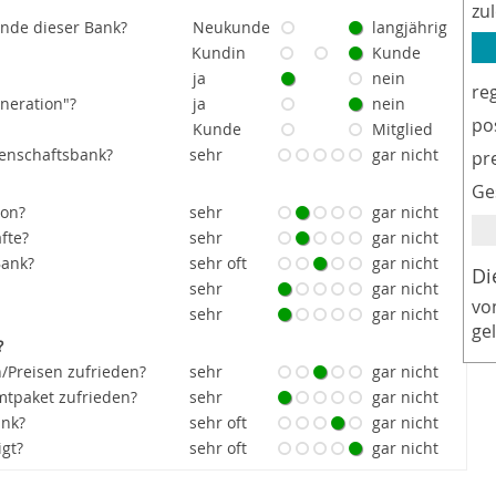
zu
unde dieser Bank?
Neukunde
langjährig
Kundin
Kunde
ja
nein
re
eneration"?
ja
nein
po
Kunde
Mitglied
senschaftsbank?
sehr
gar nicht
pr
Ge
ion?
sehr
gar nicht
fte?
sehr
gar nicht
Bank?
sehr oft
gar nicht
Di
sehr
gar nicht
vo
sehr
gar nicht
ge
?
/Preisen zufrieden?
sehr
gar nicht
tpaket zufrieden?
sehr
gar nicht
ank?
sehr oft
gar nicht
igt?
sehr oft
gar nicht