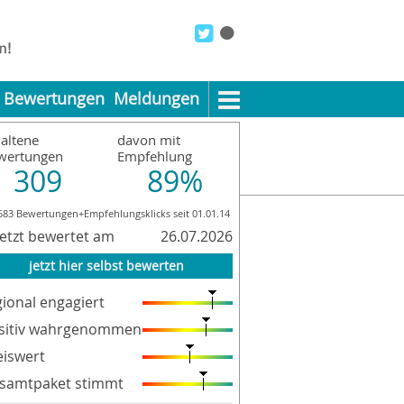
Bewertungen
Meldungen
altene
davon mit
wertungen
Empfehlung
309
89%
583 Bewertungen+Empfehlungsklicks seit 01.01.14
pressum
Datenschutzerklärung
AGB
letzt bewertet am
26.07.2026
jetzt hier selbst bewerten
gional engagiert
sitiv wahrgenommen
eiswert
samtpaket stimmt