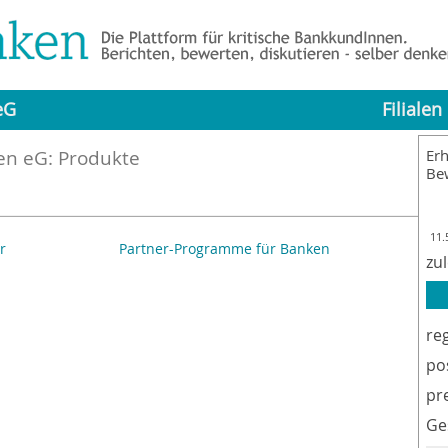
eG
Filialen
en eG: Produkte
Erh
Be
11.
r
Partner-Programme für Banken
Im
zu
re
po
pr
Ge