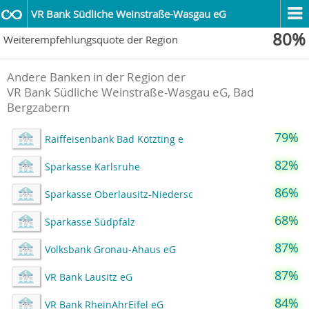
VR Bank Südliche Weinstraße-Wasgau eG
80%
Weiterempfehlungsquote der Region
Andere Banken in der Region der
VR Bank Südliche Weinstraße-Wasgau eG, Bad
Bergzabern
79%
Raiffeisenbank Bad Kötzting e
82%
Sparkasse Karlsruhe
86%
Sparkasse Oberlausitz-Niedersc
68%
Sparkasse Südpfalz
87%
Volksbank Gronau-Ahaus eG
87%
VR Bank Lausitz eG
84%
VR Bank RheinAhrEifel eG