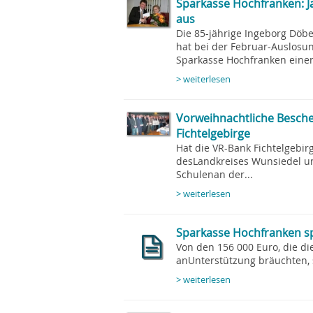
Sparkasse Hochfranken: J
aus
Die 85-jährige Ingeborg Döb
hat bei der Februar-Auslos
Sparkasse Hochfranken einen 
> weiterlesen
Vorweihnachtliche Besche
Fichtelgebirge
Hat die VR-Bank Fichtelgebir
desLandkreises Wunsiedel unt
Schulenan der...
> weiterlesen
Sparkasse Hochfranken spr
Von den 156 000 Euro, die di
anUnterstützung bräuchten, s
> weiterlesen