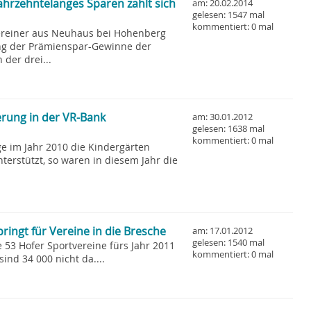
ahrzehntelanges Sparen zahlt sich
am: 20.02.2014
gelesen: 1547 mal
kommentiert: 0 mal
ereiner aus Neuhaus bei Hohenberg
ung der Prämienspar-Gewinne der
der drei...
rung in der VR-Bank
am: 30.01.2012
gelesen: 1638 mal
kommentiert: 0 mal
ge im Jahr 2010 die Kindergärten
erstützt, so waren in diesem Jahr die
ingt für Vereine in die Bresche
am: 17.01.2012
gelesen: 1540 mal
e 53 Hofer Sportvereine fürs Jahr 2011
kommentiert: 0 mal
ind 34 000 nicht da....