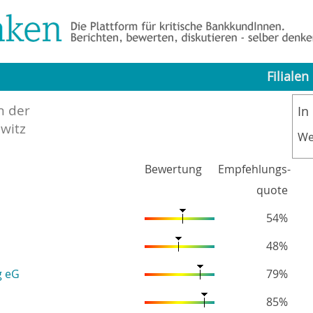
Filialen
n der
In
witz
We
Bewertung
Empfehlungs-
quote
54%
48%
g eG
79%
85%