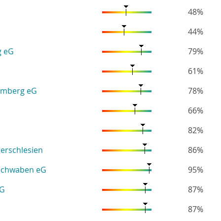
48%
44%
g eG
79%
61%
emberg eG
78%
66%
82%
erschlesien
86%
schwaben eG
95%
eG
87%
87%