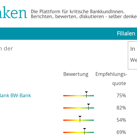
Filialen
n der
In
We
Bewertung
Empfehlungs-
quote
Bank BW-Bank
75%
82%
54%
69%