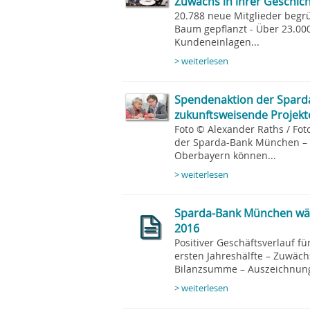
Zuwachs in ihrer Geschic
20.788 neue Mitglieder begrü
Baum gepflanzt - Über 23.000
Kundeneinlagen...
> weiterlesen
Spendenaktion der Spard
zukunftsweisende Projekt
Foto © Alexander Raths / Fot
der Sparda-Bank München – 
Oberbayern können...
> weiterlesen
Sparda-Bank München wäch
2016
Positiver Geschäftsverlauf f
ersten Jahreshälfte – Zuwäch
Bilanzsumme – Auszeichnung 
> weiterlesen