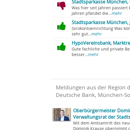
Stadtsparkasse München,
Was hier seit Jahren passie
Jahren pfändet die...
mehr
Stadtsparkasse München, J
Girokontoeinrichtung Was kö
sehr gut...
mehr
HypoVereinsbank, Marktre
Gute fachliche und private B
besser...
mehr
Meldungen aus der Region 
Deutsche Bank, München-So
Oberbürgermeister Domin
Verwaltungsrat der Stad
Mit dem Amtsantritt des ne
Dominik Krause übernimmt di