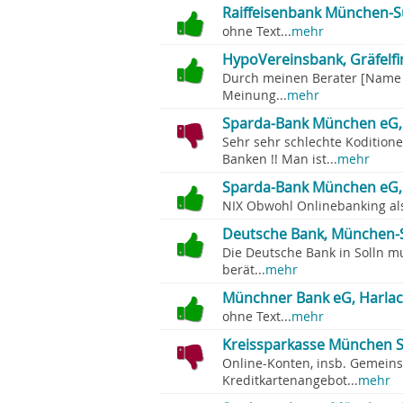
Raiffeisenbank München-S
ohne Text...
mehr
HypoVereinsbank, Gräfelfi
Durch meinen Berater [Name ge
Meinung...
mehr
Sparda-Bank München eG, 
Sehr sehr schlechte Koditione
Banken !! Man ist...
mehr
Sparda-Bank München eG, O
NIX Obwohl Onlinebanking als 
Deutsche Bank, München-S
Die Deutsche Bank in Solln mu
berät...
mehr
Münchner Bank eG, Harlac
ohne Text...
mehr
Kreissparkasse München S
Online-Konten, insb. Gemeins
Kreditkartenangebot...
mehr