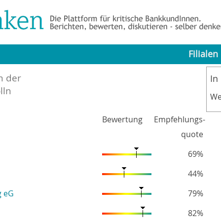
Filialen
n der
In
lln
We
Bewertung
Empfehlungs-
quote
69%
44%
g eG
79%
82%