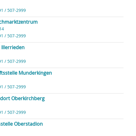
91 / 507-2999
achmarktzentrum
14
91 / 507-2999
 Illerrieden
91 / 507-2999
tsstelle Munderkingen
91 / 507-2999
ndort Oberkirchberg
91 / 507-2999
stelle Oberstadion