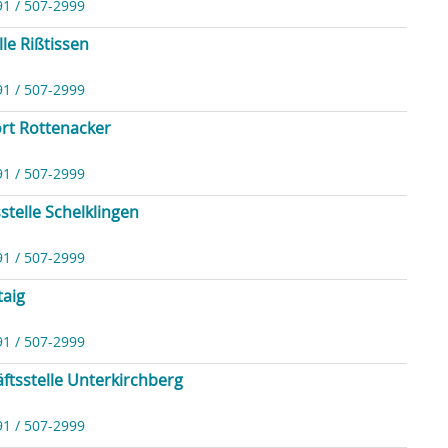
91 / 507-2999
lle Rißtissen
91 / 507-2999
rt Rottenacker
91 / 507-2999
stelle Schelklingen
91 / 507-2999
taig
91 / 507-2999
ftsstelle Unterkirchberg
91 / 507-2999