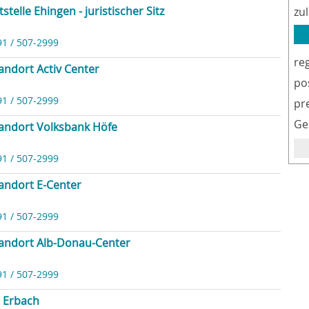
telle Ehingen - juristischer Sitz
zu
91 / 507-2999
re
andort Activ Center
po
91 / 507-2999
pr
Ge
tandort Volksbank Höfe
91 / 507-2999
andort E-Center
91 / 507-2999
tandort Alb-Donau-Center
91 / 507-2999
e Erbach