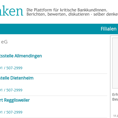
Filialen
k eG
sstelle Allmendingen
91 / 507-2999
telle Dietenheim
91 / 507-2999
Erh
Be
t Regglisweiler
91 / 507-2999
11.