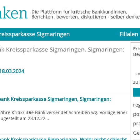
reissparkasse Sigmaringen
Filialen
k Kreissparkasse Sigmaringen, Sigmaringen
:
Erh
Be
18.03.2024
5.
zu
ank Kreissparkasse Sigmaringen, Sigmaringen:
re
/ihre Kritik? iDie Bank versendet Schreiben wg. Vorlage einer
po
ugestellt am 23.12.22...
pr
Ge
ank Kreissparkasse Sigmaringen, Wald: nicht schlecht