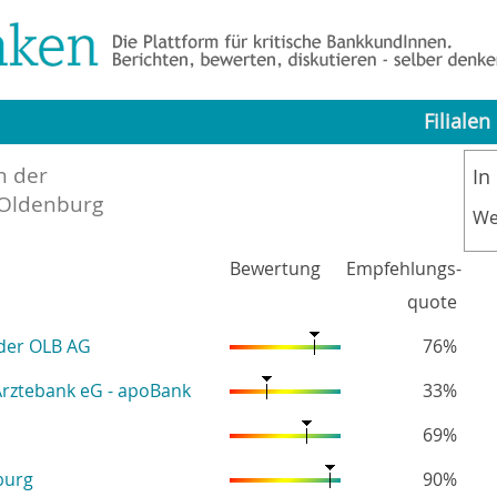
Filialen
n der
In
 Oldenburg
We
Bewertung
Empfehlungs-
quote
der OLB AG
76%
rztebank eG - apoBank
33%
69%
burg
90%