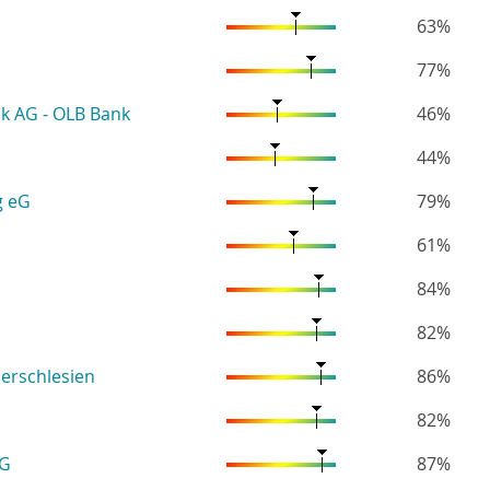
63%
77%
k AG - OLB Bank
46%
44%
g eG
79%
61%
84%
82%
erschlesien
86%
82%
eG
87%