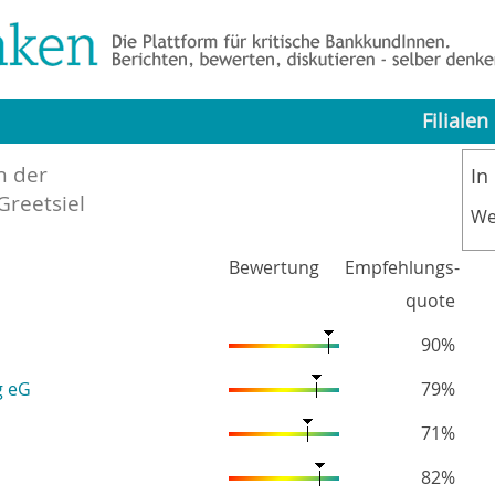
Filialen
n der
In
Greetsiel
We
Bewertung
Empfehlungs-
quote
90%
g eG
79%
71%
82%