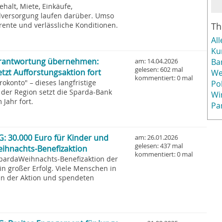
ehalt, Miete, Einkäufe,
versorgung laufen darüber. Umso
arente und verlässliche Konditionen.
T
All
Ku
erantwortung übernehmen:
Ba
am: 14.04.2026
gelesen: 602 mal
zt Aufforstungsaktion fort
We
kommentiert: 0 mal
okonto" – dieses langfristige
Pol
der Region setzt die Sparda-Bank
Wi
Jahr fort.
Pa
: 30.000 Euro für Kinder und
am: 26.01.2026
gelesen: 437 mal
eihnachts-Benefizaktion
kommentiert: 0 mal
SpardaWeihnachts-Benefizaktion der
n großer Erfolg. Viele Menschen in
 an der Aktion und spendeten