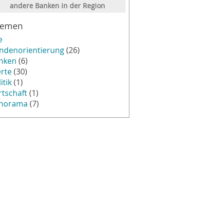
andere Banken in der Region
hemen
e
ndenorientierung
(26)
nken
(6)
rte
(30)
itik
(1)
rtschaft
(1)
norama
(7)