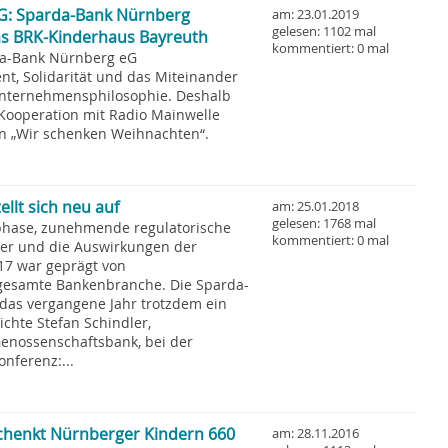
G: Sparda-Bank Nürnberg
am: 23.01.2019
gelesen: 1102 mal
as BRK-Kinderhaus Bayreuth
kommentiert: 0 mal
rda-Bank Nürnberg eG
nt, Solidarität und das Miteinander
Unternehmensphilosophie. Deshalb
 Kooperation mit Radio Mainwelle
on „Wir schenken Weihnachten“.
llt sich neu auf
am: 25.01.2018
gelesen: 1768 mal
phase, zunehmende regulatorische
kommentiert: 0 mal
er und die Auswirkungen der
017 war geprägt von
gesamte Bankenbranche. Die Sparda-
 das vergangene Jahr trotzdem ein
lichte Stefan Schindler,
Genossenschaftsbank, bei der
onferenz:...
chenkt Nürnberger Kindern 660
am: 28.11.2016