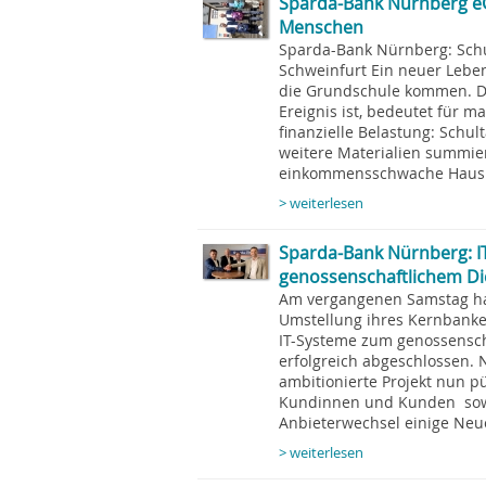
Sparda-Bank Nürnberg eG
Menschen
Sparda-Bank Nürnberg: Schul
Schweinfurt Ein neuer Leben
die Grundschule kommen. Do
Ereignis ist, bedeutet für 
finanzielle Belastung: Schu
weitere Materialien summier
einkommensschwache Haushal
> weiterlesen
Sparda-Bank Nürnberg: I
genossenschaftlichem Die
Am vergangenen Samstag ha
Umstellung ihres Kernbanke
IT-Systeme zum genossenscha
erfolgreich abgeschlossen. 
ambitionierte Projekt nun p
Kundinnen und Kunden sowi
Anbieterwechsel einige Neu
> weiterlesen