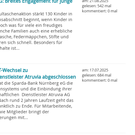
: Breites Engagement für junge
am: 21.08.2025
gelesen: 542 mal
kommentiert: 0 mal
taschenaktion stärkt 130 Kinder in
sabschnitt beginnt, wenn Kinder in
ch was für viele ein freudiges
manche Familien auch eine erhebliche
ltasche, Federmäppchen, Stifte und
en sich schnell. Besonders für
te ist...
T-Wechsel zu
am: 17.07.2025
gelesen: 684 mal
nstleister Atruvia abgeschlossen
kommentiert: 0 mal
t die Sparda-Bank Nürnberg eG die
nsystems und die Einbindung ihrer
ftlichen Dienstleister Atruvia AG
Nach rund 2 Jahren Laufzeit geht das
ünktlich zu Ende. Für Mitarbeitende,
e Mitglieder bringt der
erungen mit...