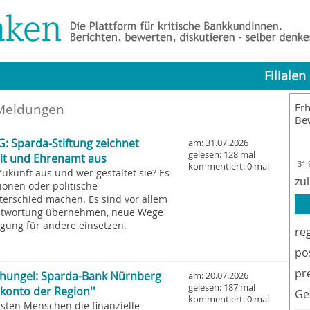
Filialen
 Meldungen
Erh
Be
: Sparda-Stiftung zeichnet
am: 31.07.2026
gelesen: 128 mal
eit und Ehrenamt aus
31.
kommentiert: 0 mal
ukunft aus und wer gestaltet sie? Es
zu
tionen oder politische
terschied machen. Es sind vor allem
antwortung übernehmen, neue Wege
gung für andere einsetzen.
re
po
pr
chungel: Sparda-Bank Nürnberg
am: 20.07.2026
gelesen: 187 mal
okonto der Region''
Ge
kommentiert: 0 mal
isten Menschen die finanzielle