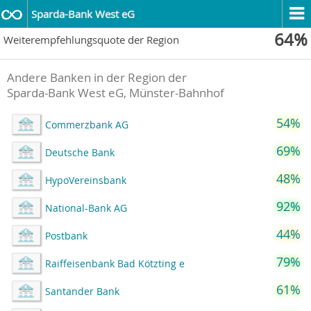
Sparda-Bank West eG
64%
Weiterempfehlungsquote der Region
Andere Banken in der Region der
Sparda-Bank West eG, Münster-Bahnhof
54%
Commerzbank AG
69%
Deutsche Bank
48%
HypoVereinsbank
92%
National-Bank AG
44%
Postbank
79%
Raiffeisenbank Bad Kötzting e
61%
Santander Bank