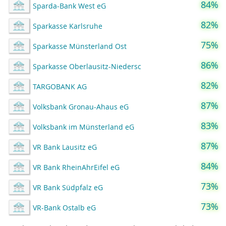
84%
Sparda-Bank West eG
82%
Sparkasse Karlsruhe
75%
Sparkasse Münsterland Ost
86%
Sparkasse Oberlausitz-Niedersc
82%
TARGOBANK AG
87%
Volksbank Gronau-Ahaus eG
83%
Volksbank im Münsterland eG
87%
VR Bank Lausitz eG
84%
VR Bank RheinAhrEifel eG
73%
VR Bank Südpfalz eG
73%
VR-Bank Ostalb eG