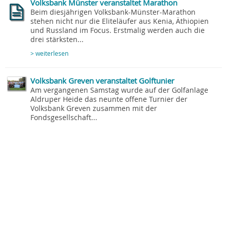
Volksbank Münster veranstaltet Marathon
Beim diesjährigen Volksbank-Münster-Marathon
stehen nicht nur die Eliteläufer aus Kenia, Äthiopien
und Russland im Focus. Erstmalig werden auch die
drei stärksten...
> weiterlesen
Volksbank Greven veranstaltet Golftunier
Am vergangenen Samstag wurde auf der Golfanlage
Aldruper Heide das neunte offene Turnier der
Volksbank Greven zusammen mit der
Fondsgesellschaft...
> weiterlesen
Sparkasse Münsterland Ost fördert Buch über Mariä
Himmelfahrt
Warendorf - Einfacher hatte sich Hans Krümpelmann
von derBogengemeinschaft Oststraße dieses
Unterfangen vorgestellt. Er kämpftesich durch
Dokumente aus einem Archiv...
> weiterlesen