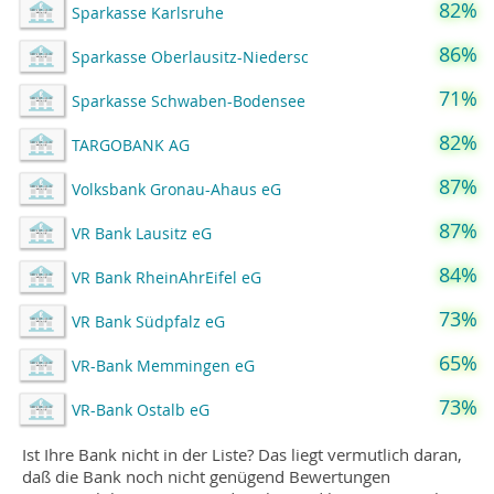
82%
Sparkasse Karlsruhe
86%
Sparkasse Oberlausitz-Niedersc
71%
Sparkasse Schwaben-Bodensee
82%
TARGOBANK AG
87%
Volksbank Gronau-Ahaus eG
87%
VR Bank Lausitz eG
84%
VR Bank RheinAhrEifel eG
73%
VR Bank Südpfalz eG
65%
VR-Bank Memmingen eG
73%
VR-Bank Ostalb eG
Ist Ihre Bank nicht in der Liste? Das liegt vermutlich daran,
daß die Bank noch nicht genügend Bewertungen