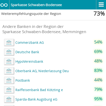
Sparkasse Schwaben-Bodensee
73%
Weiterempfehlungsquote der Region
Andere Banken in der Region der
Sparkasse Schwaben-Bodensee, Memmingen
54%
Commerzbank AG
69%
Deutsche Bank
48%
HypoVereinsbank
83%
Oberbank AG, Niederlassung Deu
44%
Postbank
79%
Raiffeisenbank Bad Kötzting e
95%
Sparda-Bank Augsburg eG