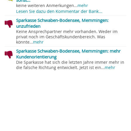
sonst...
keine weiteren Anmerkungen...
mehr
Lesen Sie dazu den Kommentar der Bank...
Sparkasse Schwaben-Bodensee, Memmingen:
unzufrieden
Keine Ansprechpartner mehr vorhanden. Weder im
privat noch im Geschäftskundenbereich. Was
könnte...
mehr
Sparkasse Schwaben-Bodensee, Memmingen: mehr
Kundenorientierung
Die Sparkasse hat sich die letzten Jahre immer mehr in
die falsche Richtung entwickelt. Jetzt ist ein...
mehr
Sparkasse Schwaben-Bodensee, Memmingen:
unzufrieden
Versuch, ein Girokonto für ein Kind zu eröffnen. Termin
fand nicht statt, da Berater nicht da war, es...
mehr
Sparkasse Schwaben-Bodensee, Memmingen:
unzufrieden
Konto Wiedereröffnung, 2 x verschoben für eine Aktion,
die normalerweise in ein paar Minuten erledigt...
mehr
Sparkasse Schwaben-Bodensee, Memmingen: