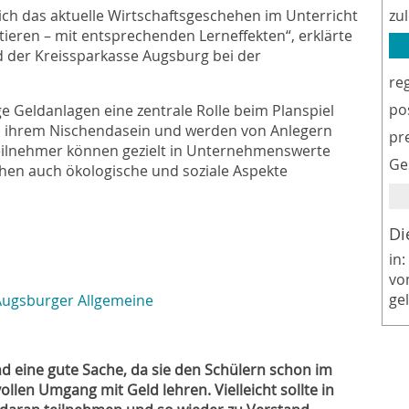
ich das aktuelle Wirtschaftsgeschehen im Unterricht
zu
ieren – mit entsprechenden Lerneffekten“, erklärte
d der Kreissparkasse Augsburg bei der
re
po
ge Geldanlagen eine zentrale Rolle beim Planspiel
m ihrem Nischendasein und werden von Anlegern
pr
Teilnehmer können gezielt in Unternehmenswerte
Ge
hen auch ökologische und soziale Aspekte
Di
in:
vo
ge
Augsburger Allgemeine
nd eine gute Sache, da sie den Schülern schon im
llen Umgang mit Geld lehren. Vielleicht sollte in