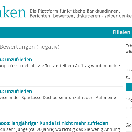
Filialen
 Bewertungen (negativ)
Erh
Be
u: unzufrieden
unprofessionell ab. > > Trotz erteiltem Auftrag wurden meine
17.
zu
u: unzufrieden
rvice in der Sparkasse Dachau sehr unzufrieden. Auf meine
re
po
pr
os: langjähriger Kunde ist nicht mehr zufrieden
Ge
ch sehr Junge (ca. 20 Jahre) wo richtig das Sie wenig Ahnung