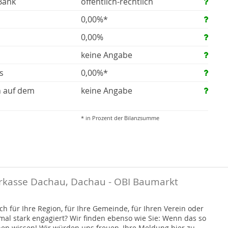
Bank
öffentlich-rechtlich
0,00%*
0,00%
keine Angabe
s
0,00%*
n auf dem
keine Angabe
* in Prozent der Bilanzsumme
rkasse Dachau, Dachau - OBI Baumarkt
h für Ihre Region, für Ihre Gemeinde, für Ihren Verein oder
nmal stark engagiert? Wir finden ebenso wie Sie: Wenn das so
hen wissen! Wir würden uns freuen, Ihre Meldung hier zu