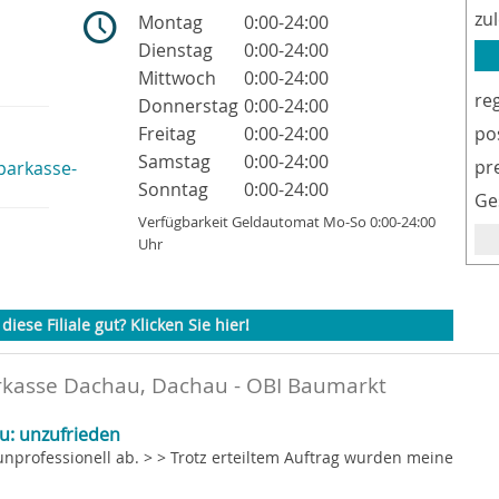
zu
Montag
0:00-24:00
Dienstag
0:00-24:00
Mittwoch
0:00-24:00
re
Donnerstag
0:00-24:00
Freitag
0:00-24:00
po
Samstag
0:00-24:00
pr
parkasse-
Sonntag
0:00-24:00
Ge
Verfügbarkeit Geldautomat Mo-So 0:00-24:00
Uhr
diese Filiale gut? Klicken Sie hier!
rkasse Dachau, Dachau - OBI Baumarkt
u: unzufrieden
unprofessionell ab. > > Trotz erteiltem Auftrag wurden meine