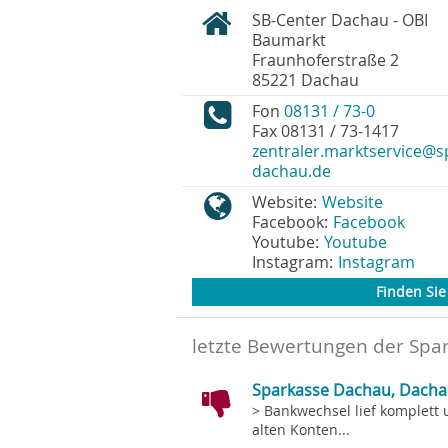
SB-Center Dachau - OBI
Baumarkt
Fraunhoferstraße 2
85221
Dachau
Fon
08131 / 73-0
Fax
08131 / 73-1417
zentraler.marktservice@s
dachau.de
Website:
Website
Facebook:
Facebook
Youtube:
Youtube
Instagram:
Instagram
Finden Sie 
letzte Bewertungen der Spa
Sparkasse Dachau, Dacha
> Bankwechsel lief komplett 
alten Konten...