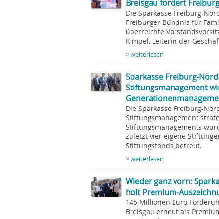
Breisgau fördert Freibur
Die Sparkasse Freiburg-Nörd
Freiburger Bündnis für Fami
überreichte Vorstandsvorsitz
Kimpel, Leiterin der Geschäf
> weiterlesen
Sparkasse Freiburg-Nördl
Stiftungsmanagement wir
Generationenmanageme
Die Sparkasse Freiburg-Nörd
Stiftungsmanagement strate
Stiftungsmanagements wurd
zuletzt vier eigene Stiftung
Stiftungsfonds betreut.
> weiterlesen
Wieder ganz vorn: Sparka
holt Premium-Auszeichnu
145 Millionen Euro Förderun
Breisgau erneut als Premiu