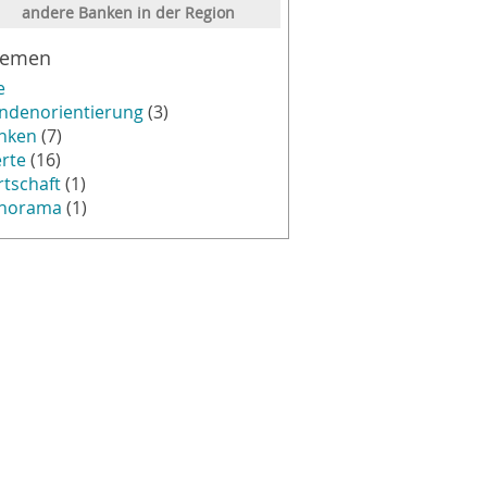
andere Banken in der Region
hemen
e
ndenorientierung
(3)
nken
(7)
rte
(16)
rtschaft
(1)
norama
(1)