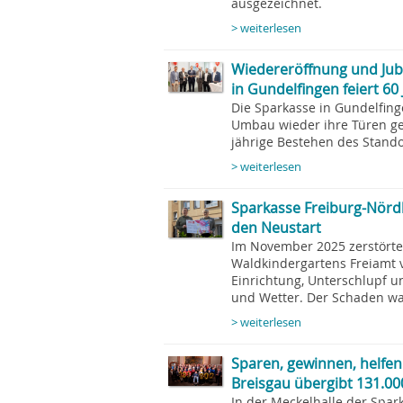
ausgezeichnet.
> weiterlesen
Wiedereröffnung und Jub
in Gundelfingen feiert 6
Die Sparkasse in Gundelfin
Umbau wieder ihre Türen geö
jährige Bestehen des Stando
> weiterlesen
Sparkasse Freiburg-Nördl
den Neustart
Im November 2025 zerstört
Waldkindergartens Freiamt v
Einrichtung, Unterschlupf u
und Wetter. Der Schaden war
> weiterlesen
Sparen, gewinnen, helfen
Breisgau übergibt 131.000,
In der Meckelhalle der Spar