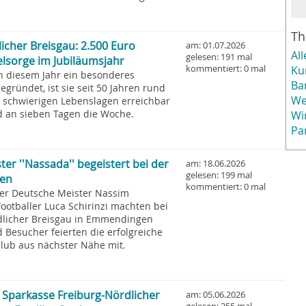
T
icher Breisgau: 2.500 Euro
am: 01.07.2026
All
gelesen: 191 mal
elsorge im Jubiläumsjahr
kommentiert: 0 mal
Ku
in diesem Jahr ein besonderes
Ba
gründet, ist sie seit 50 Jahren rund
We
 schwierigen Lebenslagen erreichbar
 an sieben Tagen die Woche.
Wi
Pa
er ''Nassada'' begeistert bei der
am: 18.06.2026
gelesen: 199 mal
gen
kommentiert: 0 mal
er Deutsche Meister Nassim
otballer Luca Schirinzi machten bei
dlicher Breisgau in Emmendingen
 Besucher feierten die erfolgreiche
Club aus nächster Nähe mit.
n: Sparkasse Freiburg-Nördlicher
am: 05.06.2026