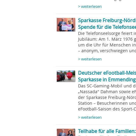
> weiterlesen
Sparkasse Freiburg-Nördl
Spende für die Telefonse
Die Telefonseelsorge feiert 
Jubiläum: Am 1. März 1976 ge
um die Uhr für Menschen in
– anonym, verschwiegen und
> weiterlesen
Deutscher eFootball-Meist
Sparkasse in Emmendin
Das SC-Gaming-Mobil und d
„Nassada" Dahman sowie eFo
der Sparkasse Freiburg-Nör
Station – Besucherinnen und
eFootball-Saison des Sport-
> weiterlesen
Teilhabe für alle Familie