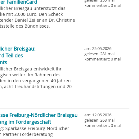
gelesen: 255 mal
ger FamilienCard
kommentiert: 0 mal
licher Breisgau unterstützt das
lie mit 2.000 Euro. Den Scheck
ender Daniel Zeiler an Dr. Christine
tsstelle des Bündnisses.
icher Breisgau:
am: 25.05.2026
gelesen: 281 mal
d Teil des
kommentiert: 0 mal
nts
licher Breisgau entwickelt ihr
gisch weiter. Im Rahmen des
en in den vergangenen 40 Jahren
en, acht Treuhandstiftungen und 20
sse Freiburg-Nördlicher Breisgau
am: 12.05.2026
gelesen: 268 mal
ng im Fördergeschäft
kommentiert: 0 mal
g: Sparkasse Freiburg-Nördlicher
m-Partner Förderberatung