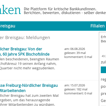
Breisgau
Filialen
her Breisgau: Meldungen
Erh
Be
icher Breisgau: Von der
am: 06.08.2026
gelesen: 39 mal
, 60 Jahre SPK Bischofslinde
43.
kommentiert: 0 mal
 den bescheidenen, beengten Räumen
zu
chofskreuz 19 seinen Anfang nahm,
 Quartier nicht mehr wegzudenken.
re
asse Freiburg-Nördlicher Breisgau
am: 15.07.2026
po
gelesen: 182 mal
Mitarbeitenden
pr
kommentiert: 0 mal
dlicher Breisgau hat zum zweiten Mal
vergeben, um das herausragende
Ge
hrer Mitarbeitenden zu würdigen.