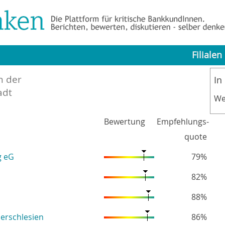
Filialen
n der
In
adt
We
Bewertung
Empfehlungs-
quote
g eG
79%
82%
88%
erschlesien
86%