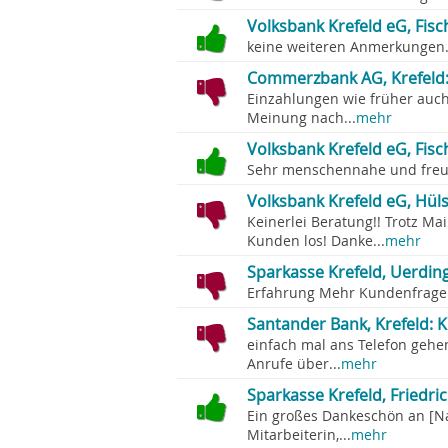
Volksbank Krefeld eG, Fisc
keine weiteren Anmerkungen.
Commerzbank AG, Krefeld:
Einzahlungen wie früher auch
Meinung nach...
mehr
Volksbank Krefeld eG, Fisc
Sehr menschennahe und freun
Volksbank Krefeld eG, Hüls
Keinerlei Beratung!! Trotz Ma
Kunden los! Danke...
mehr
Sparkasse Krefeld, Uerdi
Erfahrung Mehr Kundenfragen 
Santander Bank, Krefeld: K
einfach mal ans Telefon gehe
Anrufe über...
mehr
Sparkasse Krefeld, Friedri
Ein großes Dankeschön an [Na
Mitarbeiterin,...
mehr