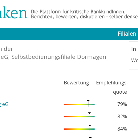
Filialen
n der
In
 eG, Selbstbedienungsfiliale Dormagen
We
Bewertung
Empfehlungs-
quote
g eG
79%
82%
84%