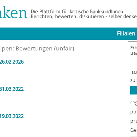
Filialen
Alpen
: Bewertungen (unfair)
Erh
Be
26.02.2026
15.
zu
31.03.2022
re
po
19.03.2022
pr
Ge