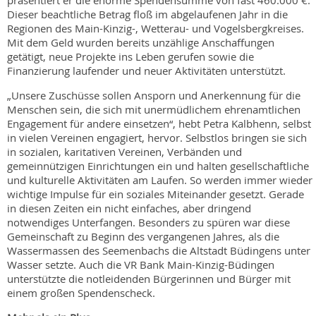
präsentiert er die enorme Spendensumme von fast 460.000 €.
Dieser beachtliche Betrag floß im abgelaufenen Jahr in die
Regionen des Main-Kinzig-, Wetterau- und Vogelsbergkreises.
Mit dem Geld wurden bereits unzählige Anschaffungen
getätigt, neue Projekte ins Leben gerufen sowie die
Finanzierung laufender und neuer Aktivitäten unterstützt.
„Unsere Zuschüsse sollen Ansporn und Anerkennung für die
Menschen sein, die sich mit unermüdlichem ehrenamtlichen
Engagement für andere einsetzen“, hebt Petra Kalbhenn, selbst
in vielen Vereinen engagiert, hervor. Selbstlos bringen sie sich
in sozialen, karitativen Vereinen, Verbänden und
gemeinnützigen Einrichtungen ein und halten gesellschaftliche
und kulturelle Aktivitäten am Laufen. So werden immer wieder
wichtige Impulse für ein soziales Miteinander gesetzt. Gerade
in diesen Zeiten ein nicht einfaches, aber dringend
notwendiges Unterfangen. Besonders zu spüren war diese
Gemeinschaft zu Beginn des vergangenen Jahres, als die
Wassermassen des Seemenbachs die Altstadt Büdingens unter
Wasser setzte. Auch die VR Bank Main-Kinzig-Büdingen
unterstützte die notleidenden Bürgerinnen und Bürger mit
einem großen Spendenscheck.