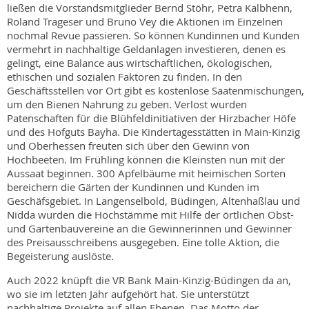
ließen die Vorstandsmitglieder Bernd Stöhr, Petra Kalbhenn,
Roland Trageser und Bruno Vey die Aktionen im Einzelnen
nochmal Revue passieren. So können Kundinnen und Kunden
vermehrt in nachhaltige Geldanlagen investieren, denen es
gelingt, eine Balance aus wirtschaftlichen, ökologischen,
ethischen und sozialen Faktoren zu finden. In den
Geschäftsstellen vor Ort gibt es kostenlose Saatenmischungen,
um den Bienen Nahrung zu geben. Verlost wurden
Patenschaften für die Blühfeldinitiativen der Hirzbacher Höfe
und des Hofguts Bayha. Die Kindertagesstätten in Main-Kinzig
und Oberhessen freuten sich über den Gewinn von
Hochbeeten. Im Frühling können die Kleinsten nun mit der
Aussaat beginnen. 300 Apfelbäume mit heimischen Sorten
bereichern die Gärten der Kundinnen und Kunden im
Geschäfsgebiet. In Langenselbold, Büdingen, Altenhaßlau und
Nidda wurden die Hochstämme mit Hilfe der örtlichen Obst-
und Gartenbauvereine an die Gewinnerinnen und Gewinner
des Preisausschreibens ausgegeben. Eine tolle Aktion, die
Begeisterung auslöste.
Auch 2022 knüpft die VR Bank Main-Kinzig-Büdingen da an,
wo sie im letzten Jahr aufgehört hat. Sie unterstützt
nachhaltige Projekte auf allen Ebenen. Das Motto der