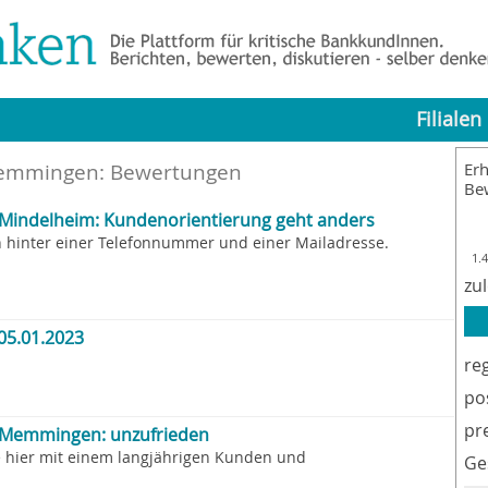
Filialen
Memmingen
: Bewertungen
Erh
Be
indelheim: Kundenorientierung geht anders
h hinter einer Telefonnummer und einer Mailadresse.
1.
zu
05.01.2023
re
po
pr
Memmingen: unzufrieden
wie hier mit einem langjährigen Kunden und
Ge