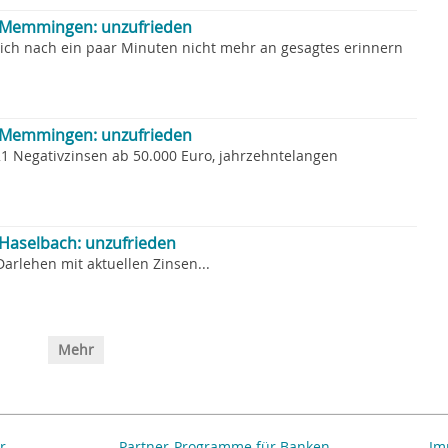
Memmingen: unzufrieden
sich nach ein paar Minuten nicht mehr an gesagtes erinnern
Memmingen: unzufrieden
21 Negativzinsen ab 50.000 Euro, jahrzehntelangen
aselbach: unzufrieden
arlehen mit aktuellen Zinsen...
Mehr
r
Partner-Programme für Banken
Im