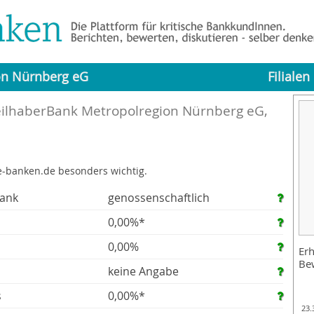
on Nürnberg eG
Filialen
ilhaberBank Metropolregion Nürnberg eG,
e-banken.de besonders wichtig.
Bank
genossenschaftlich
0,00%*
0,00%
Erh
Be
keine Angabe
s
0,00%*
23.