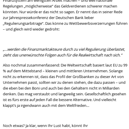
Finanzsystem am wenigsten Arbeit machen – und weil nationale
Regelungen „möglicherweise“ das Geldverdienen schwerer machen
könnten. Nur würde er das nicht so sagen. Er nennt das in seiner Rede
zur Jahrespressekonferenz der Deutschen Bank lieber
„Regulierungsarbitrage“. Das könne zu Wettbewerbsverzerrungen führen
– und gleich wird wieder gedroht:
„…werden die Finanzmarktakteure durch zu viel Regulierung überlastet,
zieht das unerwünschte Folgen auch für die Realwirtschaft nach sich.“
Also nochmal zusammenfassend: Die Weltwirtschaft basiert laut EU zu 99
% auf dem Mittelstand – kleinen und mittleren Unternehmen. Solange
nicht zu erkennen ist, dass das Profil der Großbanken zu dieser Art von
Unternehmen passt, sollten wir zu denen stehen, die dazu passen – und
die eben bei den Boni und auch bei den Gehältern nicht in Milliarden
denken. Das mag verstaubt und langweilig sein. Gesellschaftlich gesehen
ist es fürs erste auf jeden Fall die bessere Alternative. Und vielleicht
klappt’s ja irgendwann auch mit dem Weltfrieden…
Noch etwas? Ja klar, wenn Ihr Lust habt, könnt Ihr