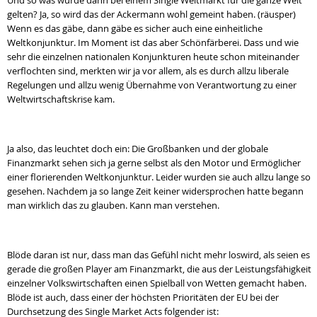
Und so was würde dann bei einem Single Weltmarkt für die ganze Welt
gelten? Ja, so wird das der Ackermann wohl gemeint haben. (räusper)
Wenn es das gäbe, dann gäbe es sicher auch eine einheitliche
Weltkonjunktur. Im Moment ist das aber Schönfärberei. Dass und wie
sehr die einzelnen nationalen Konjunkturen heute schon miteinander
verflochten sind, merkten wir ja vor allem, als es durch allzu liberale
Regelungen und allzu wenig Übernahme von Verantwortung zu einer
Weltwirtschaftskrise kam.
Ja also, das leuchtet doch ein: Die Großbanken und der globale
Finanzmarkt sehen sich ja gerne selbst als den Motor und Ermöglicher
einer florierenden Weltkonjunktur. Leider wurden sie auch allzu lange so
gesehen. Nachdem ja so lange Zeit keiner widersprochen hatte begann
man wirklich das zu glauben. Kann man verstehen.
Blöde daran ist nur, dass man das Gefühl nicht mehr loswird, als seien es
gerade die großen Player am Finanzmarkt, die aus der Leistungsfähigkeit
einzelner Volkswirtschaften einen Spielball von Wetten gemacht haben.
Blöde ist auch, dass einer der höchsten Prioritäten der EU bei der
Durchsetzung des Single Market Acts folgender ist: