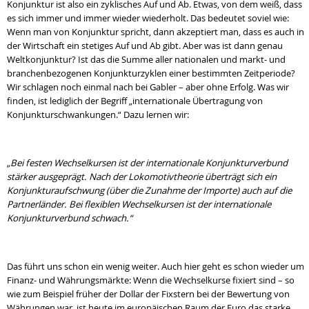
Konjunktur ist also ein zyklisches Auf und Ab. Etwas, von dem weiß, dass
es sich immer und immer wieder wiederholt. Das bedeutet soviel wie:
Wenn man von Konjunktur spricht, dann akzeptiert man, dass es auch in
der Wirtschaft ein stetiges Auf und Ab gibt. Aber was ist dann genau
Weltkonjunktur? Ist das die Summe aller nationalen und markt- und
branchenbezogenen Konjunkturzyklen einer bestimmten Zeitperiode?
Wir schlagen noch einmal nach bei Gabler – aber ohne Erfolg. Was wir
finden, ist lediglich der Begriff „internationale Übertragung von
Konjunkturschwankungen.“ Dazu lernen wir:
„Bei festen Wechselkursen ist der internationale Konjunkturverbund
stärker ausgeprägt. Nach der Lokomotivtheorie überträgt sich ein
Konjunkturaufschwung (über die Zunahme der Importe) auch auf die
Partnerländer. Bei flexiblen Wechselkursen ist der internationale
Konjunkturverbund schwach.“
Das führt uns schon ein wenig weiter. Auch hier geht es schon wieder um
Finanz- und Währungsmärkte: Wenn die Wechselkurse fixiert sind – so
wie zum Beispiel früher der Dollar der Fixstern bei der Bewertung von
Währungen war, ist heute im europäischen Raum der Euro das starke