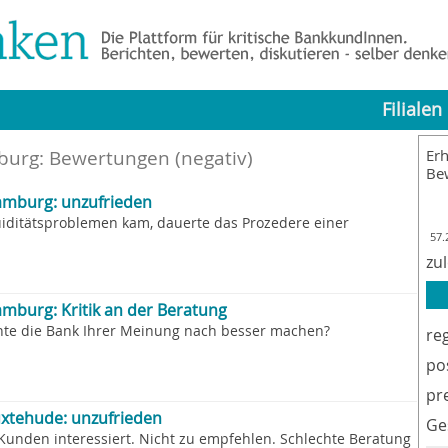
Filialen
burg
: Bewertungen (negativ)
Erh
Be
mburg: unzufrieden
uiditätsproblemen kam, dauerte das Prozedere einer
57.
zu
burg: Kritik an der Beratung
nte die Bank Ihrer Meinung nach besser machen?
re
po
pr
xtehude: unzufrieden
Ge
Kunden interessiert. Nicht zu empfehlen. Schlechte Beratung