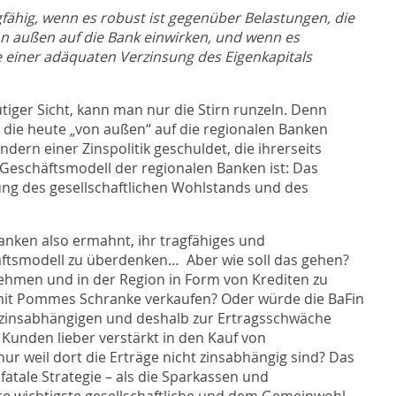
gfähig, wenn es robust ist gegenüber Belastungen, die
on außen auf die Bank einwirken, und wenn es
e einer adäquaten Verzinsung des Eigenkapitals
utiger Sicht, kann man nur die Stirn runzeln. Denn
“, die heute „von außen“ auf die regionalen Banken
dern einer Zinspolitik geschuldet, die ihrerseits
 Geschäftsmodell der regionalen Banken ist: Das
ung des gesellschaftlichen Wohlstands und des
nken also ermahnt, ihr tragfähiges und
häftsmodell zu überdenken…
Aber wie soll das gehen?
nehmen und in der Region in Form von Krediten zu
t mit Pommes Schranke verkaufen? Oder würde die BaFin
es zinsabhängigen und deshalb zur Ertragsschwäche
Kunden lieber verstärkt in den Kauf von
ur weil dort die Erträge nicht zinsabhängig sind? Das
fatale Strategie – als die Sparkassen und
e wichtigste gesellschaftliche und dem Gemeinwohl