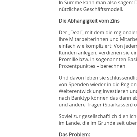
In Summe kann man also sagen: Das
nützliches Geschäftsmodell.
Die Abhängigkeit vom Zins
Der „Deal“, mit dem die regionale
ihre Mitarbeiterinnen und Mitarbei
einfach wie kompliziert: Von jede
Kunden anlegen, verdienen sie eine
Promille bzw. in sogenannten Bas
Prozentpunktes – berechnen.
Und davon leben sie schlussendli
von Spenden wieder in die Region 
Weiterentwicklung investieren un
nach Banktyp können das dann e
und andere Träger (Sparkassen) od
Soviel zur gesellschaftlich dienl
im Lande, die im Grunde seit über
Das Problem: