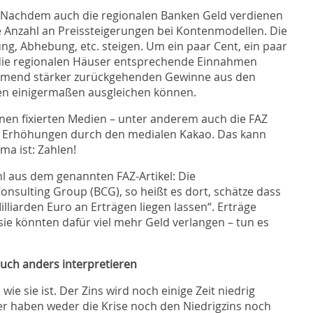
: Nachdem auch die regionalen Banken Geld verdienen
e Anzahl an Preissteigerungen bei Kontenmodellen. Die
g, Abhebung, etc. steigen. Um ein paar Cent, ein paar
die regionalen Häuser entsprechende Einnahmen
ehmend stärker zurückgehenden Gewinne aus den
en einigermaßen ausgleichen können.
onen fixierten Medien – unter anderem auch die FAZ
se Erhöhungen durch den medialen Kakao. Das kann
ma ist: Zahlen!
l aus dem genannten FAZ-Artikel: Die
sulting Group (BCG), so heißt es dort, schätze dass
liarden Euro an Erträgen liegen lassen“. Erträge
sie könnten dafür viel mehr Geld verlangen – tun es
uch anders interpretieren
, wie sie ist. Der Zins wird noch einige Zeit niedrig
er haben weder die Krise noch den Niedrigzins noch