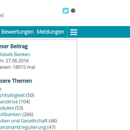
Bewertungen
Meldungen
eser Beitrag
lokale Banken
m: 27.06.2016
lesen: 18015 mal
sere Themen
e
chhaltigkeit
(50)
nanzkrise
(104)
odukte
(53)
oßbanken
(266)
dien und Gesellschaft
(48)
nanzmarktregulierung
(47)