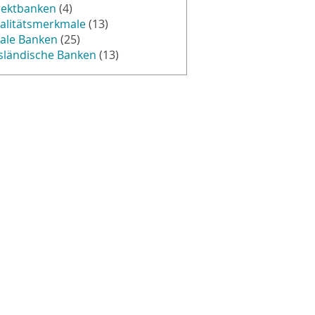
rektbanken
(4)
alitätsmerkmale
(13)
kale Banken
(25)
sländische Banken
(13)