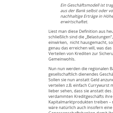
Ein Geschäftsmodell ist tra
aus der Bank selbst oder v
nachhaltige Erträge in Höh
erwirtschaftet.
Liest man diese Definition aus he
schließlich sind die „Belastungen
einwirken,
nicht hausgemacht, son
genau das erreichen will, was das
Verteilen von Krediten zur Sicher
Gemeinwohls.
Nun nun werden die regionalen Ba
gesellschaftlich dienendes Gesc
Sollen sie nun anstatt Geld anzu
verteilen z.B. einfach Currywurs
lieber sehen, dass sie anstatt d
verdammten Kreditgeschäfts ihre 
Kapitalmarktprodukten treiben – n
wäre natürlich auch insofern eine 
Genossenschaftsbanken damit ihr