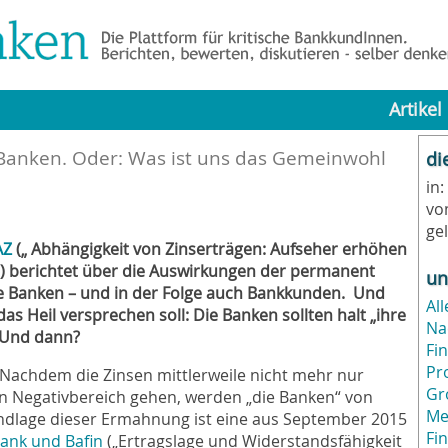
Artikel
Banken. Oder: Was ist uns das Gemeinwohl
di
in:
vo
ge
AZ
(„ Abhängigkeit von Zinserträgen: Aufseher erhöhen
6) berichtet über die Auswirkungen der permanent
un
le Banken – und in der Folge auch Bankkunden. Und
All
s Heil versprechen soll: Die Banken sollten halt „ihre
Na
 Und dann?
Fi
Pr
 Nachdem die Zinsen mittlerweile nicht mehr nur
Gr
en Negativbereich gehen, werden „die Banken“ von
Me
dlage dieser Ermahnung ist eine aus September 2015
Fi
ank und Bafin
(„Ertragslage und Widerstandsfähigkeit