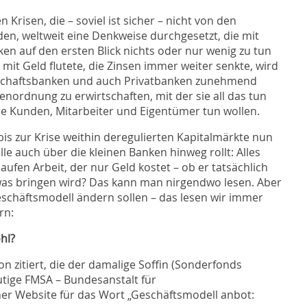
 Krisen, die – soviel ist sicher – nicht von den
en, weltweit eine Denkweise durchgesetzt, die mit
en auf den ersten Blick nichts oder nur wenig zu tun
mit Geld flutete, die Zinsen immer weiter senkte, wird
schaftsbanken und auch Privatbanken zunehmend
enordnung zu erwirtschaften, mit der sie all das tun
hre Kunden, Mitarbeiter und Eigentümer tun wollen.
is zur Krise weithin deregulierten Kapitalmärkte nun
le auch über die kleinen Banken hinweg rollt: Alles
fen Arbeit, der nur Geld kostet – ob er tatsächlich
s bringen wird? Das kann man nirgendwo lesen. Aber
eschäftsmodell ändern sollen – das lesen wir immer
rn:
hl?
ion zitiert, die der damalige Soffin (Sonderfonds
utige FMSA – Bundesanstalt für
ner Website für das Wort „Geschäftsmodell anbot: