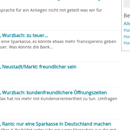
rache für ein Anliegen nicht mit geteilt was wir für
Be
Al
nu
 Wurzbach: zu teuer...
nu
rn eine Sparkasse, es könnte etwas mehr Transsperens geben
nu
uer. Was könnte die Bank...
, Neustadt/Markt: freundlicher sein
a, Wurzbach: kundenfreundlichere Öffnungszeiten
Das hat nix mehr mit Kundenorientiertheit zu tun. Umfragen
, Ranis: nur eine Sparkasse in Deutschland machen
/Ihre K Ihr bildet jedes Jahr zig junge Menschen aus,die mit