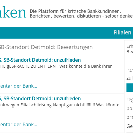
Filialen
 SB-Standort Detmold: Bewertungen
Erh
Be
, SB-Standort Detmold: unzufrieden
CHE gESPRÄCHE ZU ENTFERNT Was könnte die Bank Ihrer
43.
zu
ntar der Bank...
, SB-Standort Detmold: unzufrieden
re
 wegen Filialschließung klappt gar nicht!!!!!!!!! Was könnte
po
pr
ntar der Bank...
Ge